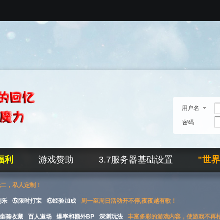
用户名
密码
福利
游戏赞助
3.7服务器基础设置
"世
无二，私人定制！
刮乐
⑤限时打宝
⑥经验加成
周一至周日活动开不停,夜夜越有歌！
坐骑收藏
百人道场
爆率和额外BP
深渊玩法
丰富多彩的游戏内容，使游戏不再