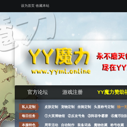
设为首页
收藏本站
官方论坛
游戏注册
YY魔力赞助
私人定制
皮肤定制
宠物定制
坐骑定制
头显称号定制
独一
每日任务
①大英博物馆
②反攻号角
③阵容争霸赛
④魔币刮
本服特色
周常活动
自动制作
装备词条
魔物收藏
称号收藏