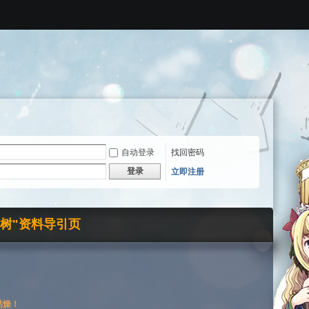
自动登录
找回密码
登录
立即注册
界树"资料导引页
枯燥！