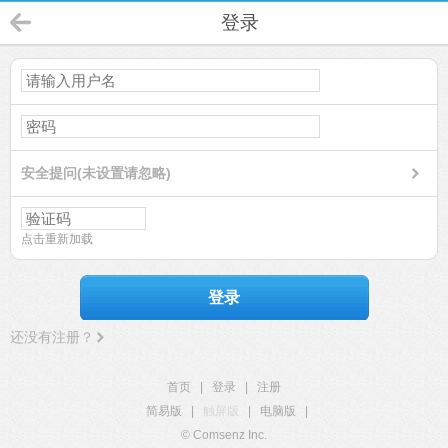
登录
安全提问(未设置请忽略)
点击重新加载
登录
还没有注册？
首页
|
登录
|
注册
简易版
|
触屏版
|
电脑版
|
© Comsenz Inc.