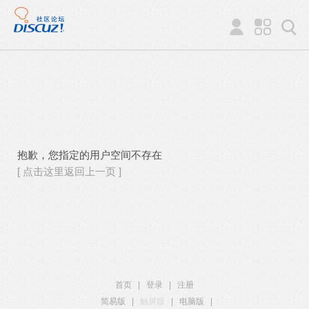
抱歉，您指定的用户空间不存在
[ 点击这里返回上一页 ]
首页
|
登录
|
注册
简易版
|
触屏版
|
电脑版
|