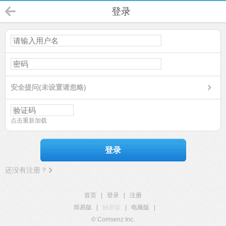
登录
安全提问(未设置请忽略)
点击重新加载
登录
还没有注册？
首页
|
登录
|
注册
简易版
|
触屏版
|
电脑版
|
© Comsenz Inc.