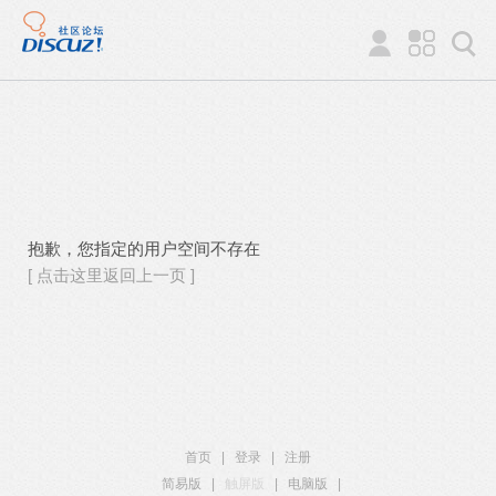
抱歉，您指定的用户空间不存在
[ 点击这里返回上一页 ]
首页
|
登录
|
注册
简易版
|
触屏版
|
电脑版
|