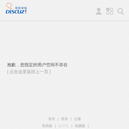
抱歉，您指定的用户空间不存在
[ 点击这里返回上一页 ]
首页
|
登录
|
注册
简易版
|
触屏版
|
电脑版
|