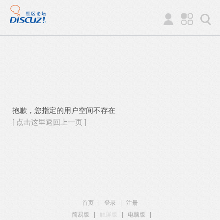
抱歉，您指定的用户空间不存在
[ 点击这里返回上一页 ]
首页
|
登录
|
注册
简易版
|
触屏版
|
电脑版
|