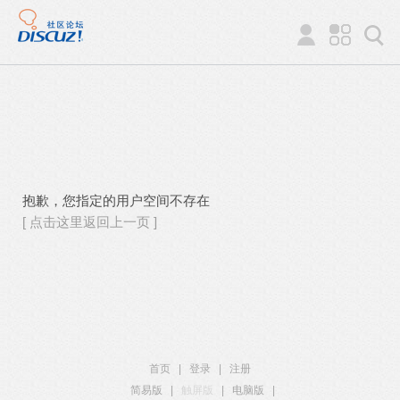
抱歉，您指定的用户空间不存在
[ 点击这里返回上一页 ]
首页
|
登录
|
注册
简易版
|
触屏版
|
电脑版
|