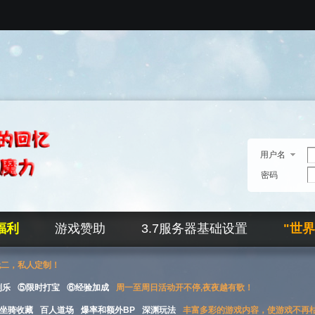
用户名
密码
福利
游戏赞助
3.7服务器基础设置
"世
无二，私人定制！
刮乐
⑤限时打宝
⑥经验加成
周一至周日活动开不停,夜夜越有歌！
坐骑收藏
百人道场
爆率和额外BP
深渊玩法
丰富多彩的游戏内容，使游戏不再