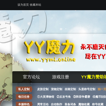
设为首页
收藏本站
官方论坛
游戏注册
YY魔力赞助
私人定制
皮肤定制
宠物定制
坐骑定制
头显称号定制
独一
每日任务
①大英博物馆
②反攻号角
③阵容争霸赛
④魔币刮
本服特色
周常活动
自动制作
装备词条
魔物收藏
称号收藏