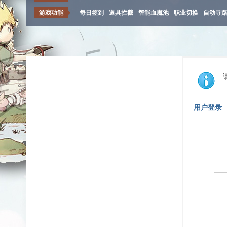
游戏功能
每日签到
道具拦截
智能血魔池
职业切换
自动寻
用户登录