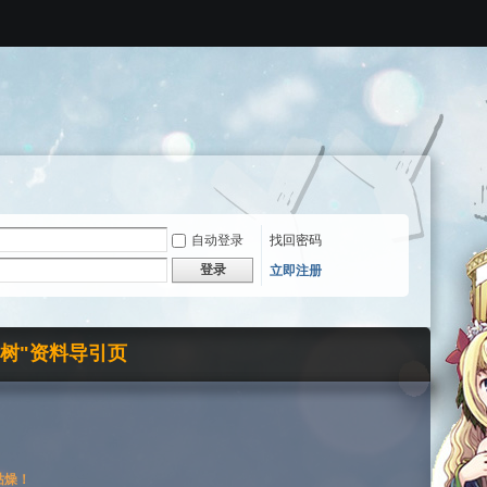
自动登录
找回密码
登录
立即注册
界树"资料导引页
枯燥！