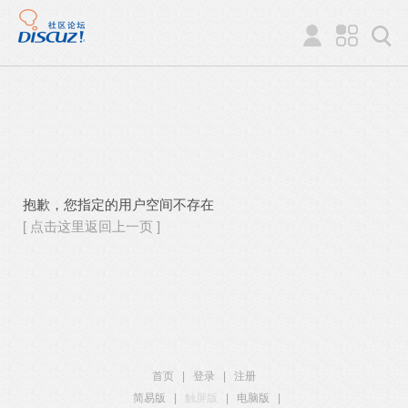
抱歉，您指定的用户空间不存在
[ 点击这里返回上一页 ]
首页
|
登录
|
注册
简易版
|
触屏版
|
电脑版
|