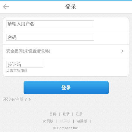
登录
安全提问(未设置请忽略)
点击重新加载
登录
还没有注册？
首页
|
登录
|
注册
简易版
|
触屏版
|
电脑版
|
© Comsenz Inc.