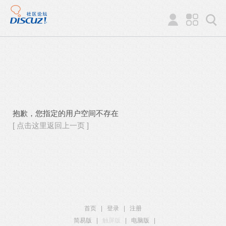
抱歉，您指定的用户空间不存在
[ 点击这里返回上一页 ]
首页
|
登录
|
注册
简易版
|
触屏版
|
电脑版
|