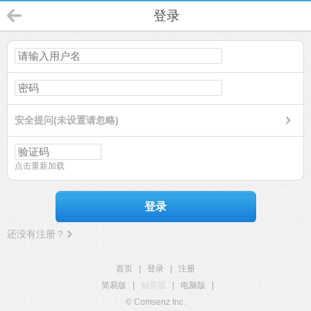
登录
安全提问(未设置请忽略)
点击重新加载
登录
还没有注册？
首页
|
登录
|
注册
简易版
|
触屏版
|
电脑版
|
© Comsenz Inc.