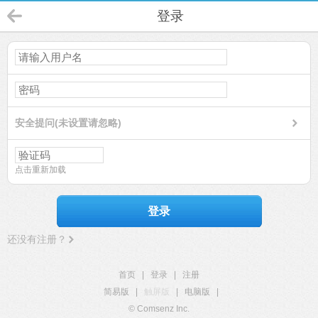
登录
安全提问(未设置请忽略)
点击重新加载
登录
还没有注册？
首页
|
登录
|
注册
简易版
|
触屏版
|
电脑版
|
© Comsenz Inc.