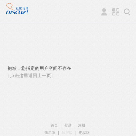
抱歉，您指定的用户空间不存在
[ 点击这里返回上一页 ]
首页
|
登录
|
注册
简易版
|
触屏版
|
电脑版
|