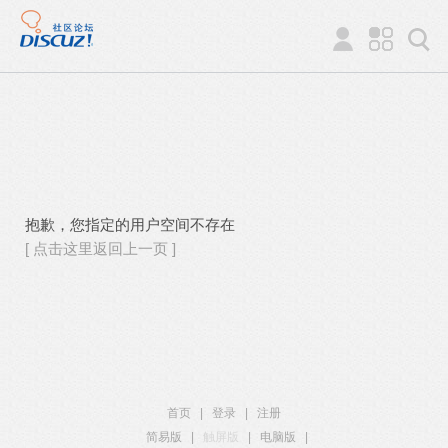
抱歉，您指定的用户空间不存在
[ 点击这里返回上一页 ]
首页
|
登录
|
注册
简易版
|
触屏版
|
电脑版
|