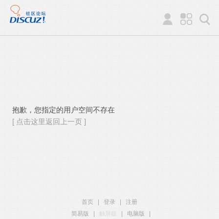
抱歉，您指定的用户空间不存在
[ 点击这里返回上一页 ]
首页
|
登录
|
注册
简易版
|
触屏版
|
电脑版
|