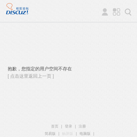
抱歉，您指定的用户空间不存在
[ 点击这里返回上一页 ]
首页
|
登录
|
注册
简易版
|
触屏版
|
电脑版
|