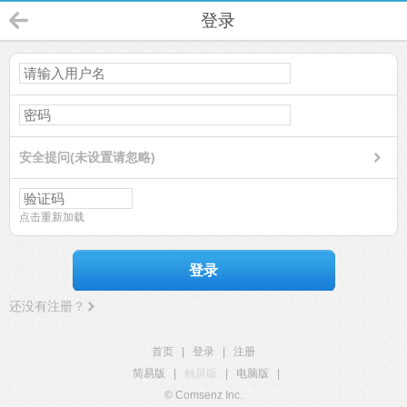
登录
安全提问(未设置请忽略)
点击重新加载
登录
还没有注册？
首页
|
登录
|
注册
简易版
|
触屏版
|
电脑版
|
© Comsenz Inc.