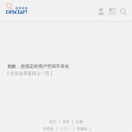
抱歉，您指定的用户空间不存在
[ 点击这里返回上一页 ]
首页
|
登录
|
注册
简易版
|
触屏版
|
电脑版
|