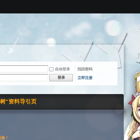
自动登录
找回密码
登录
立即注册
界树"资料导引页
枯燥！