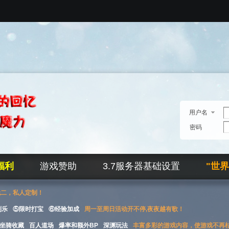
用户名
密码
福利
游戏赞助
3.7服务器基础设置
"世
无二，私人定制！
刮乐
⑤限时打宝
⑥经验加成
周一至周日活动开不停,夜夜越有歌！
坐骑收藏
百人道场
爆率和额外BP
深渊玩法
丰富多彩的游戏内容，使游戏不再