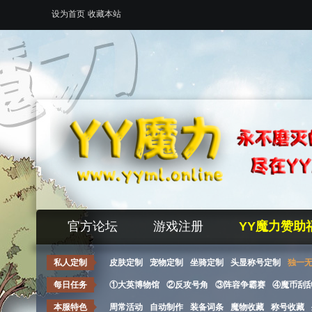
设为首页
收藏本站
官方论坛
游戏注册
YY魔力赞助
私人定制
皮肤定制
宠物定制
坐骑定制
头显称号定制
独一
每日任务
①大英博物馆
②反攻号角
③阵容争霸赛
④魔币刮
本服特色
周常活动
自动制作
装备词条
魔物收藏
称号收藏