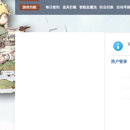
游戏功能
每日签到
道具拦截
智能血魔池
职业切换
自动寻
用户登录