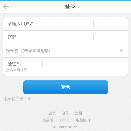
登录
安全提问(未设置请忽略)
点击重新加载
登录
还没有注册？
首页
|
登录
|
注册
简易版
|
触屏版
|
电脑版
|
© Comsenz Inc.