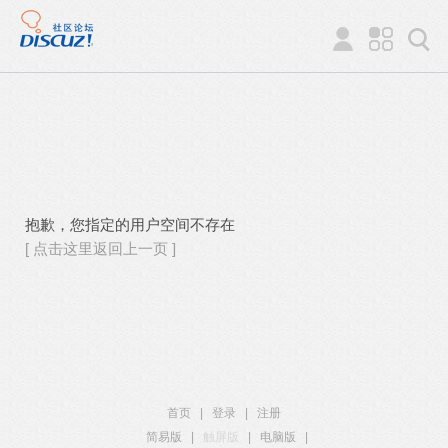
抱歉，您指定的用户空间不存在
[ 点击这里返回上一页 ]
首页
|
登录
|
注册
简易版
|
触屏版
|
电脑版
|