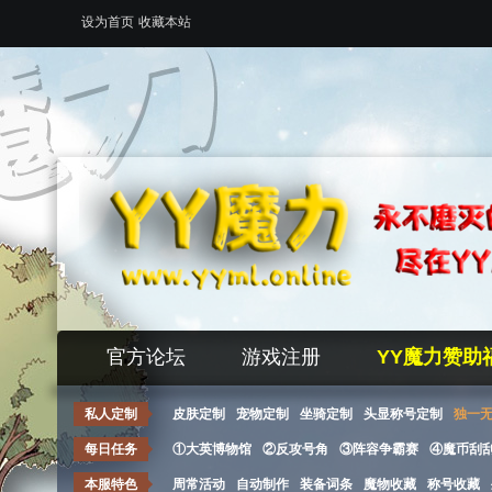
设为首页
收藏本站
官方论坛
游戏注册
YY魔力赞助
私人定制
皮肤定制
宠物定制
坐骑定制
头显称号定制
独一
每日任务
①大英博物馆
②反攻号角
③阵容争霸赛
④魔币刮
本服特色
周常活动
自动制作
装备词条
魔物收藏
称号收藏