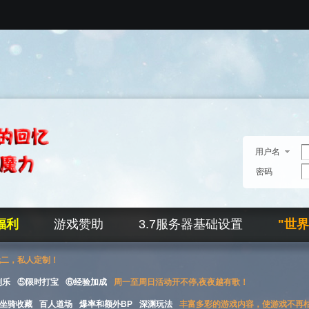
用户名
密码
福利
游戏赞助
3.7服务器基础设置
"世
无二，私人定制！
刮乐
⑤限时打宝
⑥经验加成
周一至周日活动开不停,夜夜越有歌！
坐骑收藏
百人道场
爆率和额外BP
深渊玩法
丰富多彩的游戏内容，使游戏不再