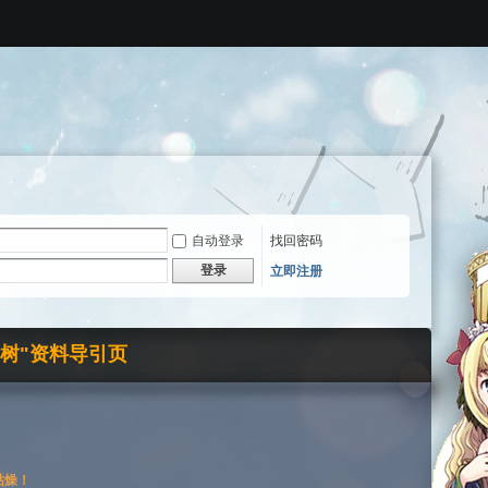
自动登录
找回密码
登录
立即注册
界树"资料导引页
枯燥！