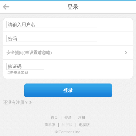
登录
安全提问(未设置请忽略)
点击重新加载
登录
还没有注册？
首页
|
登录
|
注册
简易版
|
触屏版
|
电脑版
|
© Comsenz Inc.