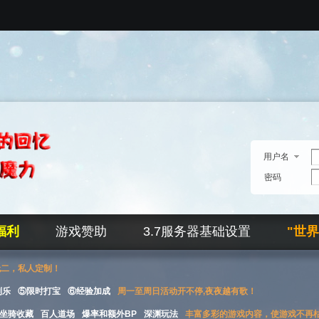
用户名
密码
福利
游戏赞助
3.7服务器基础设置
"世
无二，私人定制！
刮乐
⑤限时打宝
⑥经验加成
周一至周日活动开不停,夜夜越有歌！
坐骑收藏
百人道场
爆率和额外BP
深渊玩法
丰富多彩的游戏内容，使游戏不再