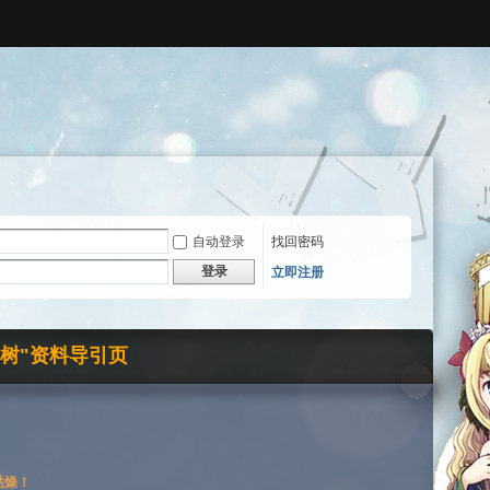
自动登录
找回密码
登录
立即注册
界树"资料导引页
枯燥！