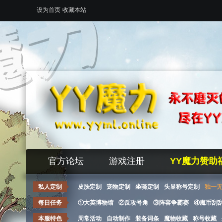
设为首页
收藏本站
官方论坛
游戏注册
YY魔力赞助
私人定制
皮肤定制
宠物定制
坐骑定制
头显称号定制
独一
每日任务
①大英博物馆
②反攻号角
③阵容争霸赛
④魔币刮
本服特色
周常活动
自动制作
装备词条
魔物收藏
称号收藏