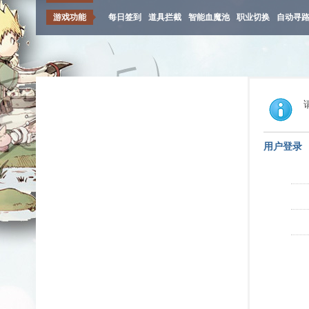
游戏功能
每日签到
道具拦截
智能血魔池
职业切换
自动寻
用户登录