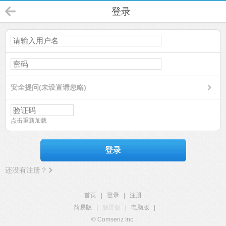
登录
安全提问(未设置请忽略)
点击重新加载
登录
还没有注册？
首页
|
登录
|
注册
简易版
|
触屏版
|
电脑版
|
© Comsenz Inc.