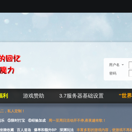
用户名
密码
福利
游戏赞助
3.7服务器基础设置
"世
无二，私人定制！
刮乐
⑤限时打宝
⑥经验加成
周一至周日活动开不停,夜夜越有歌！
坐骑收藏
百人道场
爆率和额外BP
深渊玩法
丰富多彩的游戏内容，使游戏不再