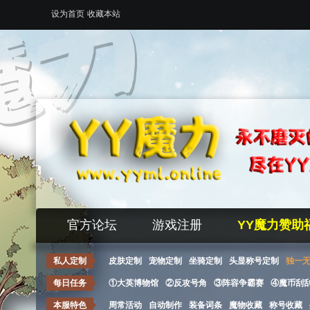
设为首页
收藏本站
官方论坛
游戏注册
YY魔力赞助
私人定制
皮肤定制
宠物定制
坐骑定制
头显称号定制
独一
每日任务
①大英博物馆
②反攻号角
③阵容争霸赛
④魔币刮
本服特色
周常活动
自动制作
装备词条
魔物收藏
称号收藏