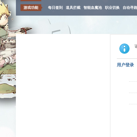
游戏功能
每日签到
道具拦截
智能血魔池
职业切换
自动寻
用户登录