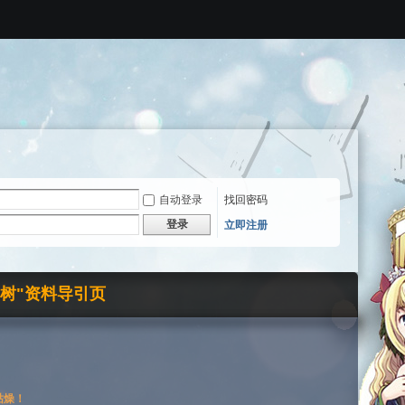
自动登录
找回密码
登录
立即注册
界树"资料导引页
枯燥！