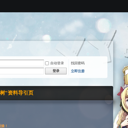
自动登录
找回密码
登录
立即注册
界树"资料导引页
枯燥！