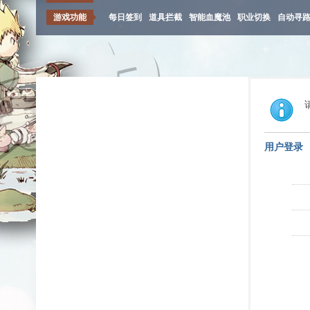
游戏功能
每日签到
道具拦截
智能血魔池
职业切换
自动寻
用户登录