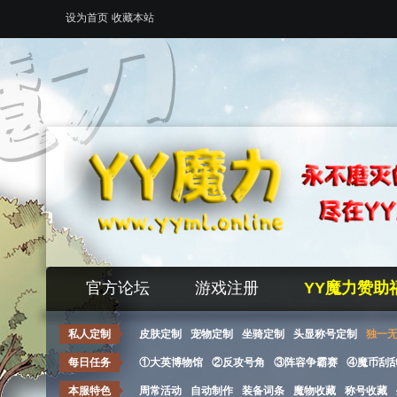
设为首页
收藏本站
官方论坛
游戏注册
YY魔力赞助
私人定制
皮肤定制
宠物定制
坐骑定制
头显称号定制
独一
每日任务
①大英博物馆
②反攻号角
③阵容争霸赛
④魔币刮
本服特色
周常活动
自动制作
装备词条
魔物收藏
称号收藏