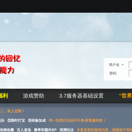
用户名
密码
福利
游戏赞助
3.7服务器基础设置
"世
无二，私人定制！
刮乐
⑤限时打宝
⑥经验加成
周一至周日活动开不停,夜夜越有歌！
坐骑收藏
百人道场
爆率和额外BP
深渊玩法
丰富多彩的游戏内容，使游戏不再