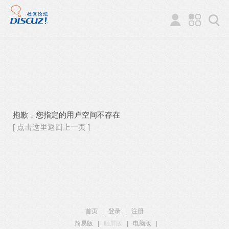
抱歉，您指定的用户空间不存在
[ 点击这里返回上一页 ]
首页
|
登录
|
注册
简易版
|
触屏版
|
电脑版
|