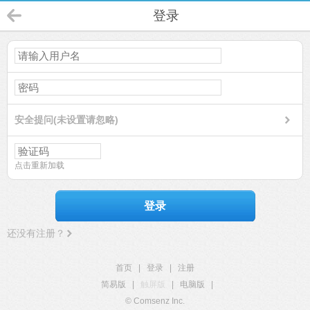
登录
安全提问(未设置请忽略)
点击重新加载
登录
还没有注册？
首页
|
登录
|
注册
简易版
|
触屏版
|
电脑版
|
© Comsenz Inc.