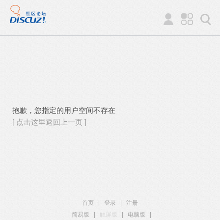
抱歉，您指定的用户空间不存在
[ 点击这里返回上一页 ]
首页
|
登录
|
注册
简易版
|
触屏版
|
电脑版
|