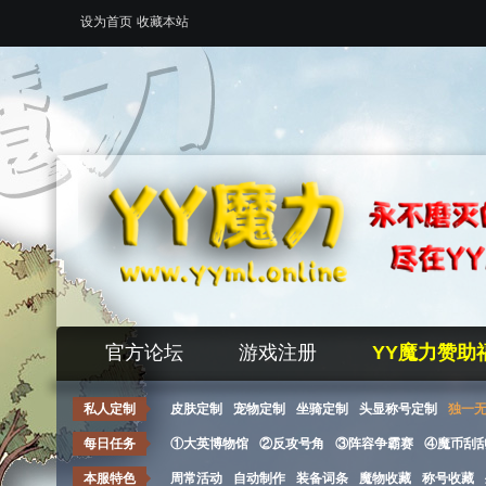
设为首页
收藏本站
官方论坛
游戏注册
YY魔力赞助
私人定制
皮肤定制
宠物定制
坐骑定制
头显称号定制
独一
每日任务
①大英博物馆
②反攻号角
③阵容争霸赛
④魔币刮
本服特色
周常活动
自动制作
装备词条
魔物收藏
称号收藏