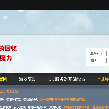
用户名
密码
福利
游戏赞助
3.7服务器基础设置
"世
无二，私人定制！
刮乐
⑤限时打宝
⑥经验加成
周一至周日活动开不停,夜夜越有歌！
坐骑收藏
百人道场
爆率和额外BP
深渊玩法
丰富多彩的游戏内容，使游戏不再