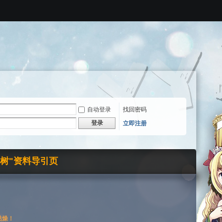
自动登录
找回密码
登录
立即注册
界树"资料导引页
枯燥！