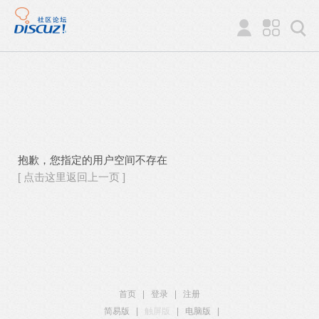
抱歉，您指定的用户空间不存在
[ 点击这里返回上一页 ]
首页
|
登录
|
注册
简易版
|
触屏版
|
电脑版
|