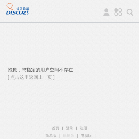
抱歉，您指定的用户空间不存在
[ 点击这里返回上一页 ]
首页
|
登录
|
注册
简易版
|
触屏版
|
电脑版
|