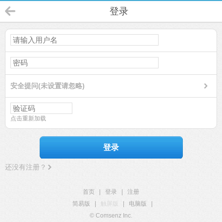
登录
安全提问(未设置请忽略)
点击重新加载
登录
还没有注册？
首页
|
登录
|
注册
简易版
|
触屏版
|
电脑版
|
© Comsenz Inc.