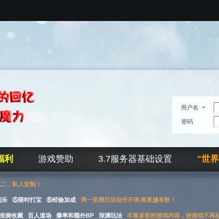
用户名
密码
福利
游戏赞助
3.7服务器基础设置
"世
无二，私人定制！
刮乐
⑤限时打宝
⑥经验加成
周一至周日活动开不停,夜夜越有歌！
坐骑收藏
百人道场
爆率和额外BP
深渊玩法
丰富多彩的游戏内容，使游戏不再