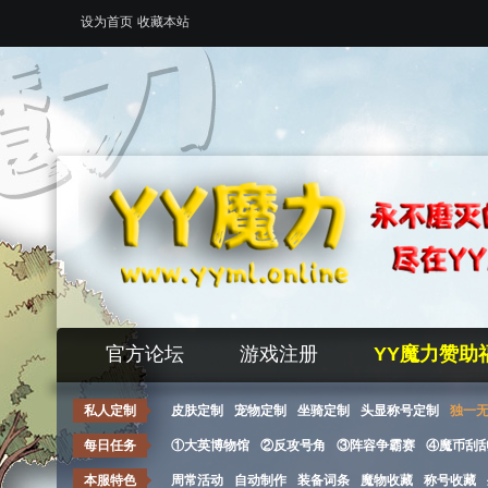
设为首页
收藏本站
官方论坛
游戏注册
YY魔力赞助
私人定制
皮肤定制
宠物定制
坐骑定制
头显称号定制
独一
每日任务
①大英博物馆
②反攻号角
③阵容争霸赛
④魔币刮
本服特色
周常活动
自动制作
装备词条
魔物收藏
称号收藏