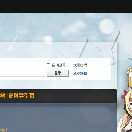
自动登录
找回密码
登录
立即注册
界树"资料导引页
枯燥！