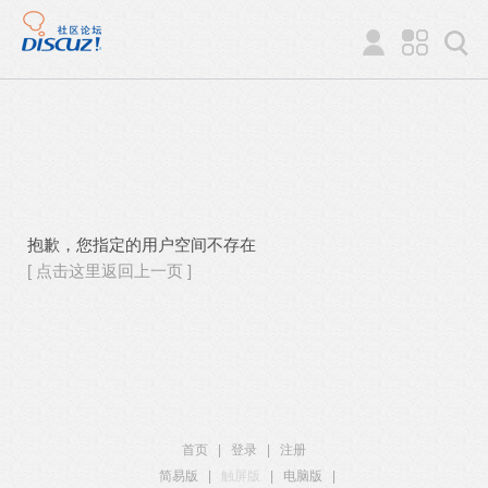
抱歉，您指定的用户空间不存在
[ 点击这里返回上一页 ]
首页
|
登录
|
注册
简易版
|
触屏版
|
电脑版
|