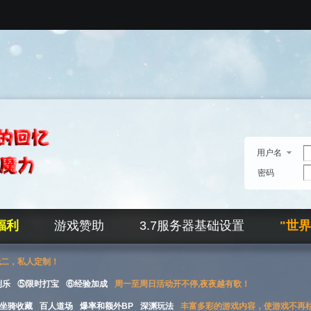
用户名
密码
福利
游戏赞助
3.7服务器基础设置
"世
无二，私人定制！
刮乐
⑤限时打宝
⑥经验加成
周一至周日活动开不停,夜夜越有歌！
坐骑收藏
百人道场
爆率和额外BP
深渊玩法
丰富多彩的游戏内容，使游戏不再