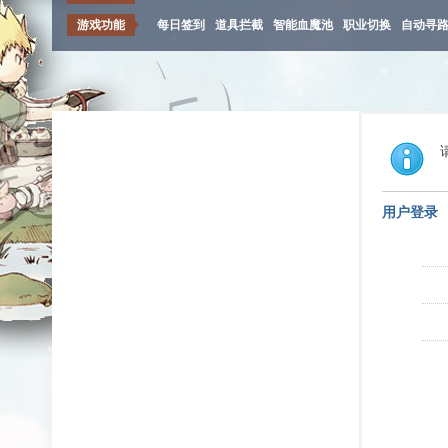
游戏功能
每日签到
道具拦截
智能血魔池
职业切换
自动寻
用户登录