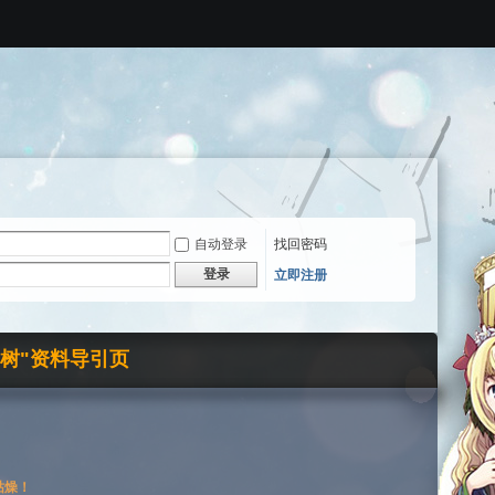
自动登录
找回密码
登录
立即注册
界树"资料导引页
枯燥！