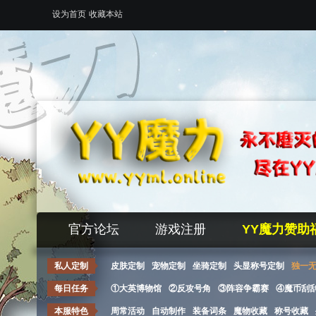
设为首页
收藏本站
官方论坛
游戏注册
YY魔力赞助
私人定制
皮肤定制
宠物定制
坐骑定制
头显称号定制
独一
每日任务
①大英博物馆
②反攻号角
③阵容争霸赛
④魔币刮
本服特色
周常活动
自动制作
装备词条
魔物收藏
称号收藏