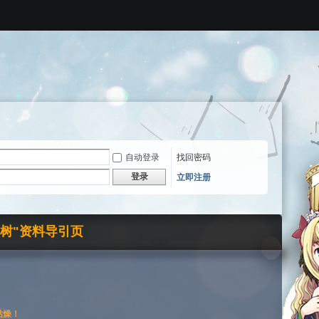
自动登录
找回密码
登录
立即注册
界树"资料导引页
枯燥！