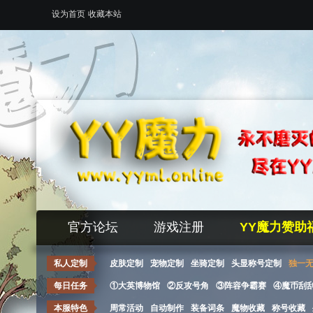
设为首页
收藏本站
官方论坛
游戏注册
YY魔力赞助
私人定制
皮肤定制
宠物定制
坐骑定制
头显称号定制
独一
每日任务
①大英博物馆
②反攻号角
③阵容争霸赛
④魔币刮
本服特色
周常活动
自动制作
装备词条
魔物收藏
称号收藏