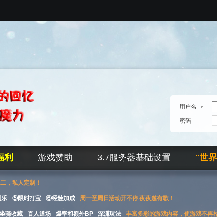
用户名
密码
福利
游戏赞助
3.7服务器基础设置
"世
无二，私人定制！
刮乐
⑤限时打宝
⑥经验加成
周一至周日活动开不停,夜夜越有歌！
坐骑收藏
百人道场
爆率和额外BP
深渊玩法
丰富多彩的游戏内容，使游戏不再