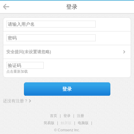
登录
安全提问(未设置请忽略)
点击重新加载
登录
还没有注册？
首页
|
登录
|
注册
简易版
|
触屏版
|
电脑版
|
© Comsenz Inc.