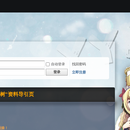
自动登录
找回密码
登录
立即注册
界树"资料导引页
枯燥！