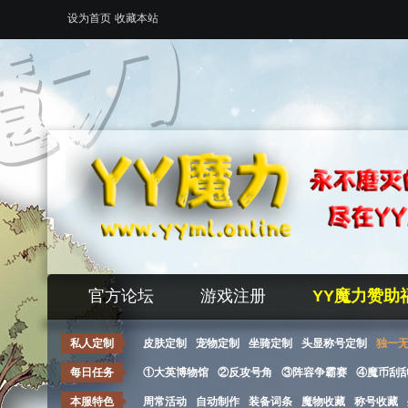
设为首页
收藏本站
官方论坛
游戏注册
YY魔力赞助
私人定制
皮肤定制
宠物定制
坐骑定制
头显称号定制
独一
每日任务
①大英博物馆
②反攻号角
③阵容争霸赛
④魔币刮
本服特色
周常活动
自动制作
装备词条
魔物收藏
称号收藏