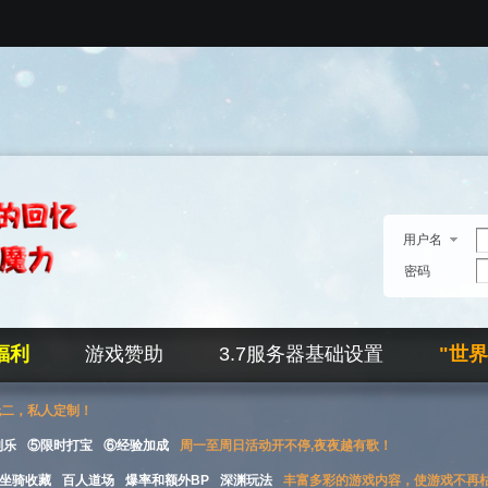
用户名
密码
福利
游戏赞助
3.7服务器基础设置
"世
无二，私人定制！
刮乐
⑤限时打宝
⑥经验加成
周一至周日活动开不停,夜夜越有歌！
坐骑收藏
百人道场
爆率和额外BP
深渊玩法
丰富多彩的游戏内容，使游戏不再