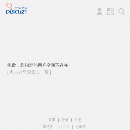
抱歉，您指定的用户空间不存在
[ 点击这里返回上一页 ]
首页
|
登录
|
注册
简易版
|
触屏版
|
电脑版
|