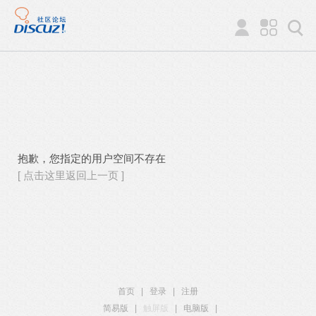
抱歉，您指定的用户空间不存在
[ 点击这里返回上一页 ]
首页
|
登录
|
注册
简易版
|
触屏版
|
电脑版
|