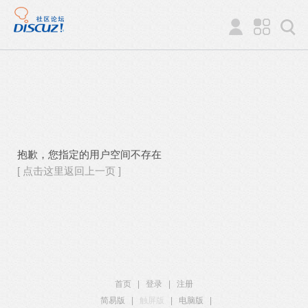
抱歉，您指定的用户空间不存在
[ 点击这里返回上一页 ]
首页
|
登录
|
注册
简易版
|
触屏版
|
电脑版
|