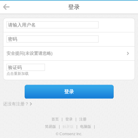
登录
安全提问(未设置请忽略)
点击重新加载
登录
还没有注册？
首页
|
登录
|
注册
简易版
|
触屏版
|
电脑版
|
© Comsenz Inc.