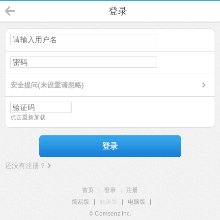
登录
安全提问(未设置请忽略)
点击重新加载
登录
还没有注册？
首页
|
登录
|
注册
简易版
|
触屏版
|
电脑版
|
© Comsenz Inc.