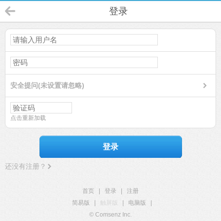
登录
安全提问(未设置请忽略)
点击重新加载
登录
还没有注册？
首页
|
登录
|
注册
简易版
|
触屏版
|
电脑版
|
© Comsenz Inc.