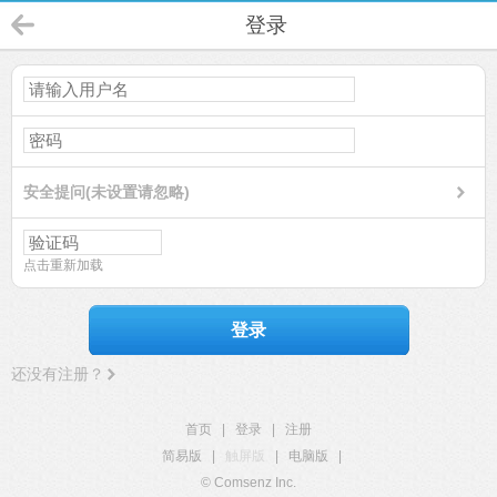
登录
安全提问(未设置请忽略)
点击重新加载
登录
还没有注册？
首页
|
登录
|
注册
简易版
|
触屏版
|
电脑版
|
© Comsenz Inc.