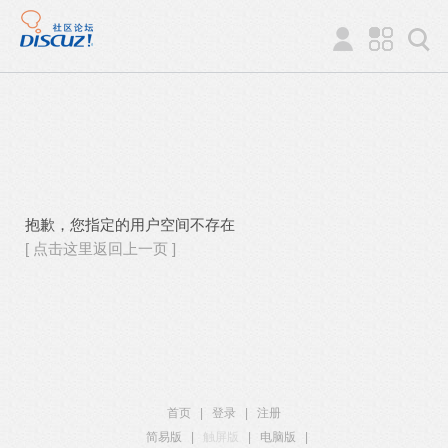
抱歉，您指定的用户空间不存在
[ 点击这里返回上一页 ]
首页
|
登录
|
注册
简易版
|
触屏版
|
电脑版
|